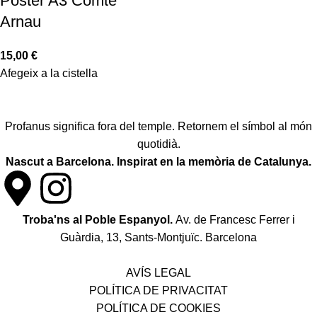
Pòster A3 Comte
Arnau
15,00
€
Afegeix a la cistella
Profanus significa fora del temple. Retornem el símbol al món
quotidià.
Nascut a Barcelona. Inspirat en la memòria de Catalunya.
Troba'ns al Poble Espanyol.
Av. de Francesc Ferrer i
Guàrdia, 13, Sants-Montjuïc. Barcelona
Política de desistiment i canvis
AVÍS LEGAL
POLÍTICA DE PRIVACITAT
POLÍTICA DE COOKIES