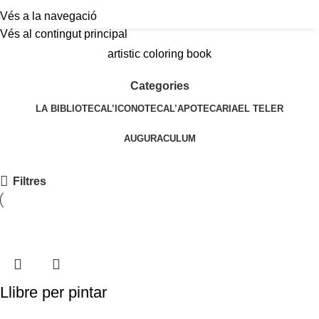
Vés a la navegació
a
Vés al contingut principal
artistic coloring book
Categories
LA BIBLIOTECA
L’ICONOTECA
L’APOTECARIA
EL TELER
AUGURACULUM
Filtres
Llibre per pintar