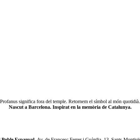
Profanus significa fora del temple. Retornem el símbol al món quotidià.
Nascut a Barcelona. Inspirat en la memòria de Catalunya.
l Poble Espanyol.
Av. de Francesc Ferrer i Guàrdia, 13, Sants-Montjuï