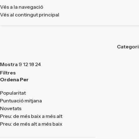
Vés a la navegació
Vés al contingut principal
Categor
Mostra
9
12
18
24
Filtres
Ordena Per
Popularitat
Puntuació mitjana
Novetats
Preu: de més baix a més alt
Preu: de més alt a més baix