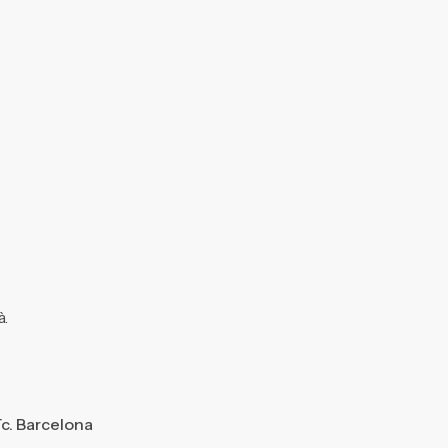
à.
ïc. Barcelona