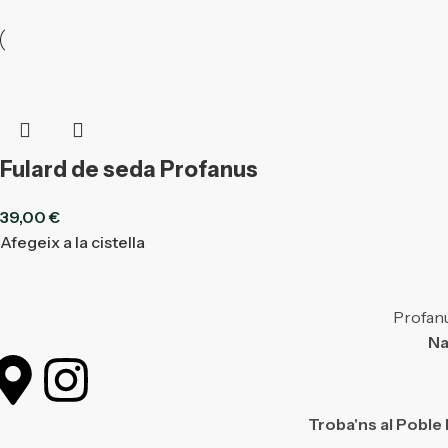
Fulard de seda Profanus
39,00
€
Afegeix a la cistella
Profanu
Na
Troba'ns al Poble