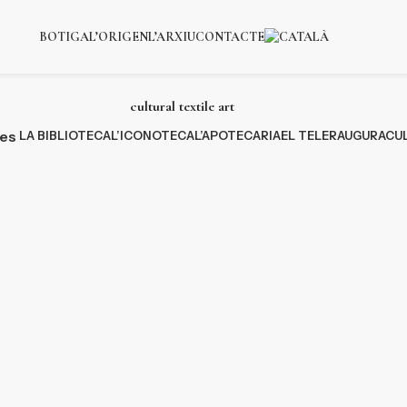
BOTIGA
L’ORIGEN
L’ARXIU
CONTACTE
cultural textile art
ies
LA BIBLIOTECA
L’ICONOTECA
L’APOTECARIA
EL TELER
AUGURACU