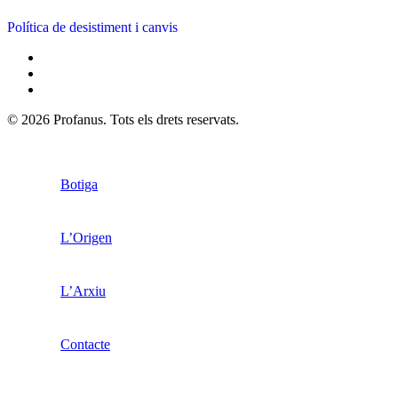
Política de desistiment i canvis
© 2026 Profanus. Tots els drets reservats.
Botiga
L’Origen
L’Arxiu
Contacte