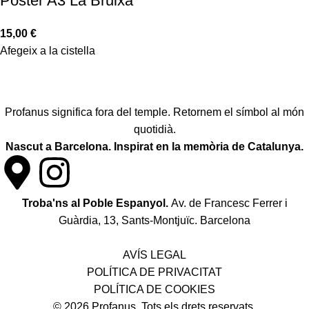
Pòster A3 La Bruixa
15,00
€
Afegeix a la cistella
Profanus significa fora del temple. Retornem el símbol al món
quotidià.
Nascut a Barcelona. Inspirat en la memòria de Catalunya.
Troba'ns al Poble Espanyol.
Av. de Francesc Ferrer i
Guàrdia, 13, Sants-Montjuïc. Barcelona
Política de desistiment i canvis
AVÍS LEGAL
POLÍTICA DE PRIVACITAT
POLÍTICA DE COOKIES
© 2026 Profanus. Tots els drets reservats.