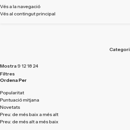
Vés a la navegació
Vés al contingut principal
Categor
Mostra
9
12
18
24
Filtres
Ordena Per
Popularitat
Puntuació mitjana
Novetats
Preu: de més baix a més alt
Preu: de més alt a més baix