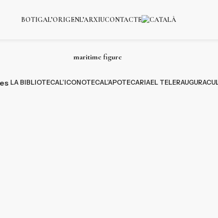
BOTIGA
L’ORIGEN
L’ARXIU
CONTACTE
maritime figure
ies
LA BIBLIOTECA
L’ICONOTECA
L’APOTECARIA
EL TELER
AUGURACU