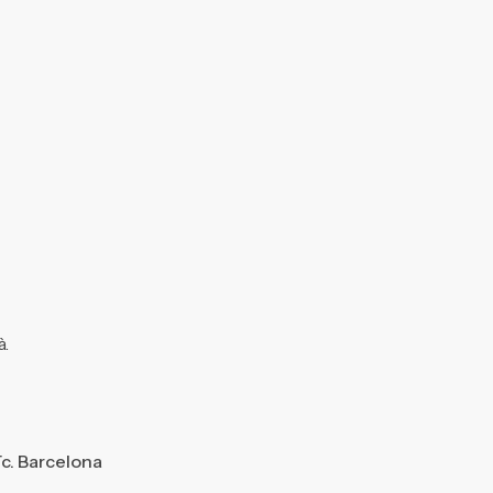
à.
ïc. Barcelona