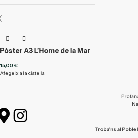
Pòster A3 L’Home de la Mar
15,00
€
Afegeix a la cistella
Profanu
Na
Troba'ns al Poble