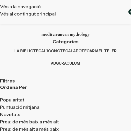
Vés a la navegació
Vés al contingut principal
a
mediterranean mythology
Categories
LA BIBLIOTECA
L’ICONOTECA
L’APOTECARIA
EL TELER
AUGURACULUM
Filtres
Ordena Per
Popularitat
Puntuació mitjana
Novetats
Preu: de més baix a més alt
Preu: de més alt a més baix