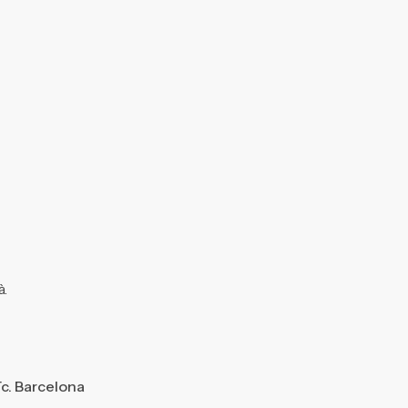
à.
ïc. Barcelona