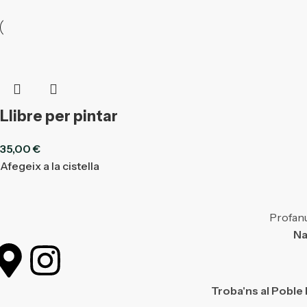
Llibre per pintar
35,00
€
Afegeix a la cistella
Profanu
Na
Troba'ns al Poble