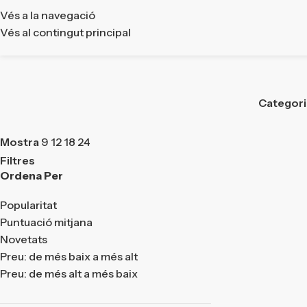
Vés a la navegació
Vés al contingut principal
Categor
Mostra
9
12
18
24
Filtres
Ordena Per
Popularitat
Puntuació mitjana
Novetats
Preu: de més baix a més alt
Preu: de més alt a més baix