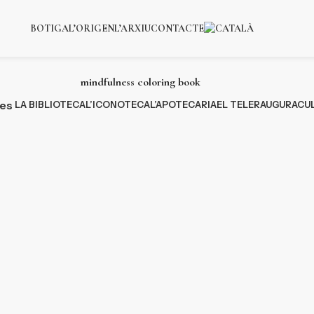
BOTIGA
L’ORIGEN
L’ARXIU
CONTACTE
mindfulness coloring book
ies
LA BIBLIOTECA
L’ICONOTECA
L’APOTECARIA
EL TELER
AUGURACU