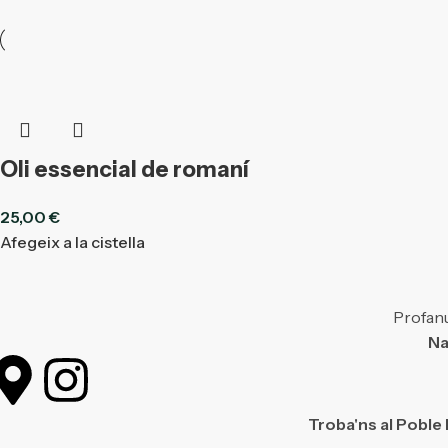
Oli essencial de romaní
25,00
€
Afegeix a la cistella
Profanu
Na
Troba'ns al Poble