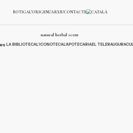
BOTIGA
L’ORIGEN
L’ARXIU
CONTACTE
natural herbal scent
ies
LA BIBLIOTECA
L’ICONOTECA
L’APOTECARIA
EL TELER
AUGURACU