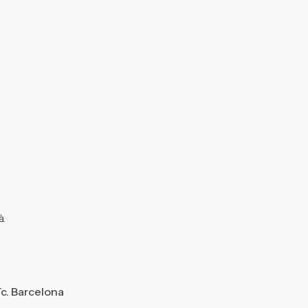
à.
ïc. Barcelona