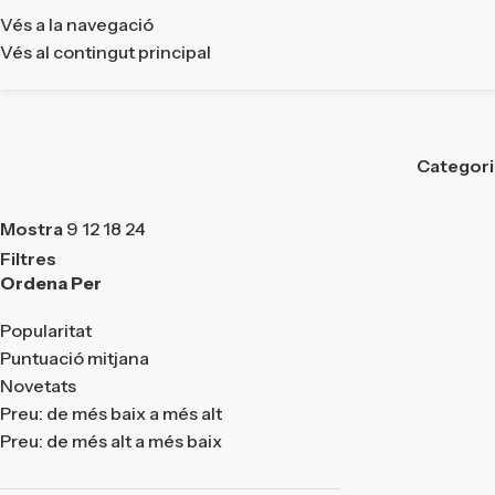
Vés a la navegació
Vés al contingut principal
Categor
Mostra
9
12
18
24
Filtres
Ordena Per
Popularitat
Puntuació mitjana
Novetats
Preu: de més baix a més alt
Preu: de més alt a més baix