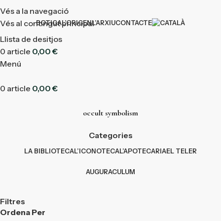
Vés a la navegació
Vés al contingut principal
BOTIGA
L’ORIGEN
L’ARXIU
CONTACTE
Llista de desitjos
0
article
0,00
€
Menú
0
article
0,00
€
occult symbolism
Categories
LA BIBLIOTECA
L’ICONOTECA
L’APOTECARIA
EL TELER
AUGURACULUM
Filtres
Ordena Per