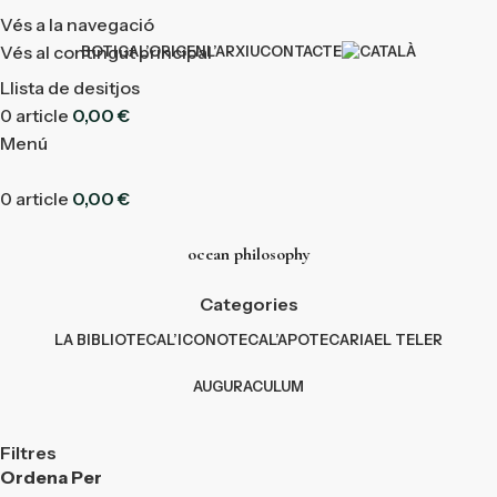
Vés a la navegació
Vés al contingut principal
BOTIGA
L’ORIGEN
L’ARXIU
CONTACTE
Llista de desitjos
0
article
0,00
€
Menú
0
article
0,00
€
ocean philosophy
Categories
LA BIBLIOTECA
L’ICONOTECA
L’APOTECARIA
EL TELER
AUGURACULUM
Filtres
Ordena Per