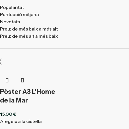
Popularitat
Puntuació mitjana
Novetats
Preu: de més baix a més alt
Preu: de més alt a més baix
Pòster A3 L’Home
de la Mar
15,00
€
Afegeix a la cistella