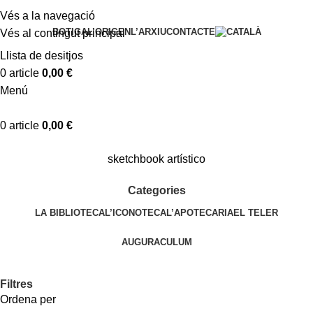
Vés a la navegació
BOTIGA
L’ORIGEN
L’ARXIU
CONTACTE
Vés al contingut principal
Llista de desitjos
0
article
0,00
€
Menú
0
article
0,00
€
sketchbook artístico
Categories
LA BIBLIOTECA
L’ICONOTECA
L’APOTECARIA
EL TELER
AUGURACULUM
Filtres
Ordena per