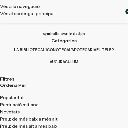
Vés a la navegació
Vés al contingut principal
a
symbolic textile design
Categories
LA BIBLIOTECA
L’ICONOTECA
L’APOTECARIA
EL TELER
AUGURACULUM
Filtres
Ordena Per
Popularitat
Puntuació mitjana
Novetats
Preu: de més baix a més alt
Preu: de més alt a més baix