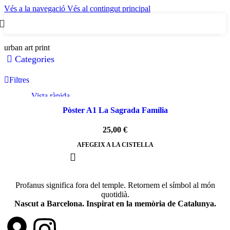
Vés a la navegació
Vés al contingut principal
0
artic
urban art print
Categories
Filtres
Vista ràpida
Afegeix a la llista de desitjos
Pòster A1 La Sagrada Família
25,00
€
AFEGEIX A LA CISTELLA
Profanus significa fora del temple. Retornem el símbol al món
quotidià.
Nascut a Barcelona. Inspirat en la memòria de Catalunya.