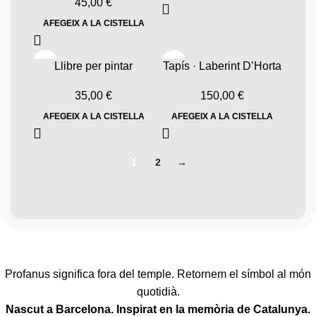
45,00
€
AFEGEIX A LA CISTELLA
Llibre per pintar
Tapís · Laberint D’Horta
35,00
€
150,00
€
AFEGEIX A LA CISTELLA
AFEGEIX A LA CISTELLA
1
2
→
Profanus significa fora del temple. Retornem el símbol al món
quotidià.
Nascut a Barcelona. Inspirat en la memòria de Catalunya.