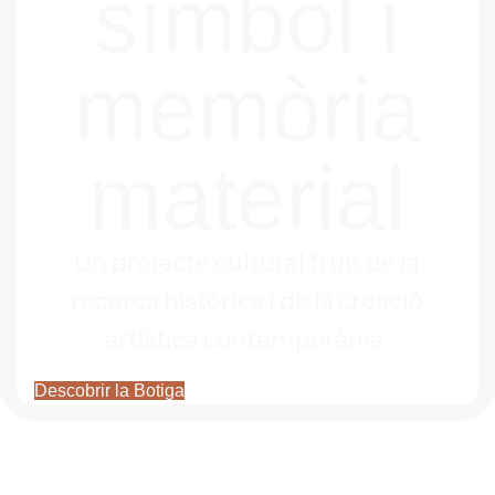
símbol i
memòria
material
Un projecte cultural fruit de la
recerca històrica i de la creació
artística contemporània.
Descobrir la Botiga