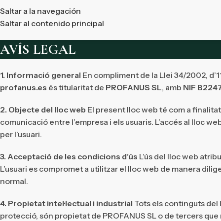
Saltar a la navegación
Saltar al contenido principal
AVÍS LEGAL
1. Informació general
En compliment de la Llei 34/2002, d’11
profanus.es
és titularitat de
PROFANUS SL
, amb
NIF B224
2. Objecte del lloc web
El present lloc web té com a finalita
comunicació entre l’empresa i els usuaris. L’accés al lloc w
per l’usuari.
3. Acceptació de les condicions d’ús
L’ús del lloc web atrib
L’usuari es compromet a utilitzar el lloc web de manera dilig
normal.
4. Propietat intel·lectual i industrial
Tots els continguts del 
protecció, són propietat de PROFANUS SL o de tercers que n’