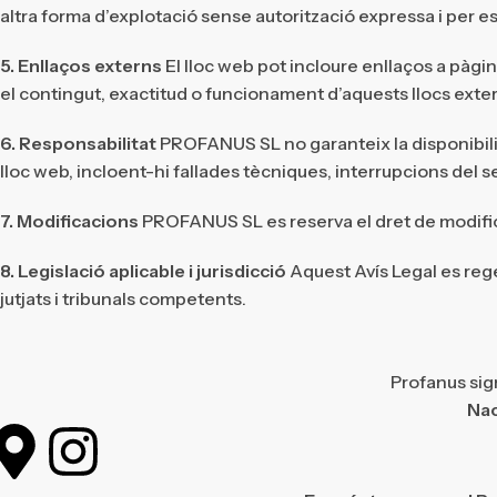
altra forma d’explotació sense autorització expressa i per escr
5. Enllaços externs
El lloc web pot incloure enllaços a pàgi
el contingut, exactitud o funcionament d’aquests llocs exte
6. Responsabilitat
PROFANUS SL no garanteix la disponibilita
lloc web, incloent-hi fallades tècniques, interrupcions del s
7. Modificacions
PROFANUS SL es reserva el dret de modificar
8. Legislació aplicable i jurisdicció
Aquest Avís Legal es regei
jutjats i tribunals competents.
Profanus sig
Nac