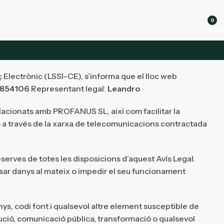
0
artícu
ç Electrònic (LSSI-CE), s’informa que el lloc web
854106
Representant legal:
Leandro
relacionats amb PROFANUS SL, així com facilitar la
ió a través de la xarxa de telecomunicacions contractada
reserves de totes les disposicions d’aquest Avís Legal.
ausar danys al mateix o impedir el seu funcionament
enys, codi font i qualsevol altre element susceptible de
ució, comunicació pública, transformació o qualsevol