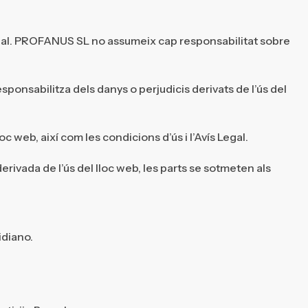
cional. PROFANUS SL no assumeix cap responsabilitat sobre
ponsabilitza dels danys o perjudicis derivats de l’ús del
 web, així com les condicions d’ús i l’Avís Legal.
erivada de l’ús del lloc web, les parts se sotmeten als
idiano.