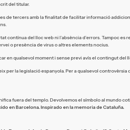
it del titular.
nes de tercers amb la finalitat de facilitar informació addi
rns.
t contínua del lloc web ni l’absència d’errors. Tampoc es res
ervei o presència de virus o altres elements nocius.
 en qualsevol moment i sense previ avís el contingut del lloc
x per la legislació espanyola. Per a qualsevol controvèrsia d
nifica fuera del templo. Devolvemos el símbolo al mundo cot
ido en Barcelona. Inspirado en la memoria de Cataluña.