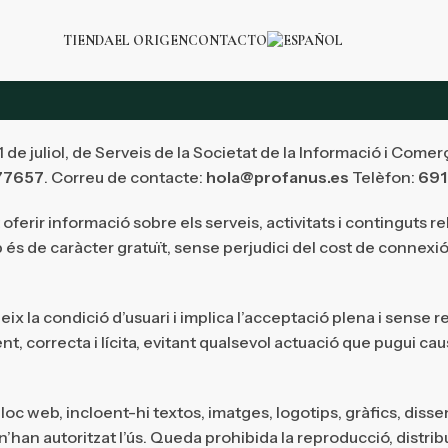
TIENDA
EL ORIGEN
CONTACTO
 de juliol, de Serveis de la Societat de la Informació i Comer
77657
. Correu de contacte:
hola@profanus.es
Telèfon:
691
t oferir informació sobre els serveis, activitats i continguts 
eb és de caràcter gratuït, sense perjudici del cost de connex
ueix la condició d’usuari i implica l’acceptació plena i sense 
ent, correcta i lícita, evitant qualsevol actuació que pugui c
lloc web, incloent-hi textos, imatges, logotips, gràfics, diss
han autoritzat l’ús. Queda prohibida la reproducció, distrib