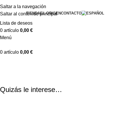
Saltar a la navegación
TIENDA
EL ORIGEN
CONTACTO
Saltar al contenido principal
Lista de deseos
0
artículo
0,00
€
Menú
0
artículo
0,00
€
Carrito de compra
Finalizar compra
Pedido completado
Quizás le interese…