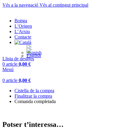
Vés a la navegació
Vés al contingut principal
Botiga
L’Origen
L’Arxiu
Contacte
Llista de desitjos
0
article
0,00
€
Menú
0
article
0,00
€
Cistella de la compra
Finalitzar la compra
Comanda completada
Potser t’interessa…