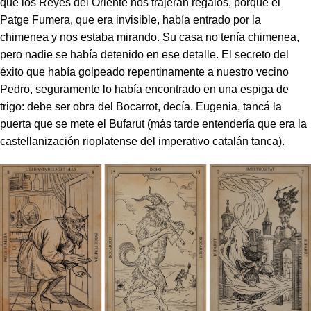
que los Reyes del Oriente nos trajeran regalos, porque el
Patge Fumera, que era invisible, había entrado por la
chimenea y nos estaba mirando. Su casa no tenía chimenea,
pero nadie se había detenido en ese detalle. El secreto del
éxito que había golpeado repentinamente a nuestro vecino
Pedro, seguramente lo había encontrado en una espiga de
trigo:
debe ser obra del Bocarrot
, decía.
Eugenia, tancá la
puerta que se mete el Bufarut
(más tarde entendería que era la
castellanización rioplatense del imperativo catalán
tanca
).