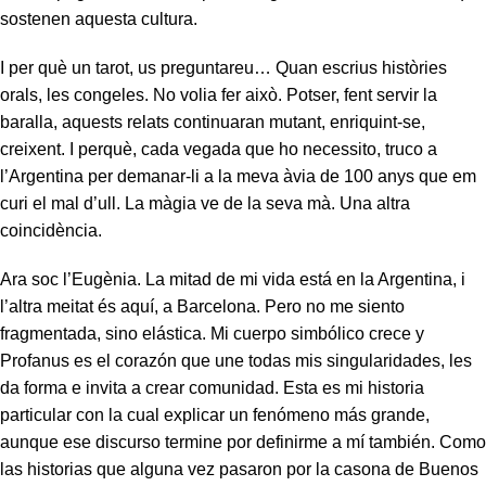
sostenen aquesta cultura.
I per què un tarot, us preguntareu… Quan escrius històries
orals, les congeles. No volia fer això. Potser, fent servir la
baralla, aquests relats continuaran mutant, enriquint-se,
creixent. I perquè, cada vegada que ho necessito, truco a
l’Argentina per demanar-li a la meva àvia de 100 anys que em
curi el mal d’ull. La màgia ve de la seva mà. Una altra
coincidència.
Ara soc l’Eugènia. La mitad de mi vida está en la Argentina, i
l’altra meitat és aquí, a Barcelona. Pero no me siento
fragmentada, sino elástica. Mi cuerpo simbólico crece y
Profanus es el corazón que une todas mis singularidades, les
da forma e invita a crear comunidad. Esta es mi historia
particular con la cual explicar un fenómeno más grande,
aunque ese discurso termine por definirme a mí también. Como
las historias que alguna vez pasaron por la casona de Buenos