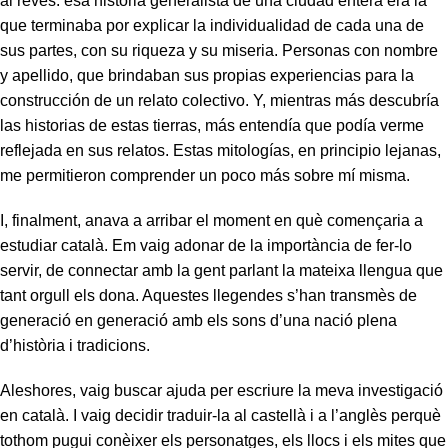
al revés: esa historia generalista de una ciudad entera era la
que terminaba por explicar la individualidad de cada una de
sus partes, con su riqueza y su miseria. Personas con nombre
y apellido, que brindaban sus propias experiencias para la
construcción de un relato colectivo. Y, mientras más descubría
las historias de estas tierras, más entendía que podía verme
reflejada en sus relatos. Estas mitologías, en principio lejanas,
me permitieron comprender un poco más sobre mí misma.
I, finalment, anava a arribar el moment en què començaria a
estudiar català. Em vaig adonar de la importància de fer-lo
servir, de connectar amb la gent parlant la mateixa llengua que
tant orgull els dona. Aquestes llegendes s’han transmès de
generació en generació amb els sons d’una nació plena
d’història i tradicions.
Aleshores, vaig buscar ajuda per escriure la meva investigació
en català. I vaig decidir traduir-la al castellà i a l’anglès perquè
tothom pugui conèixer els personatges, els llocs i els mites que