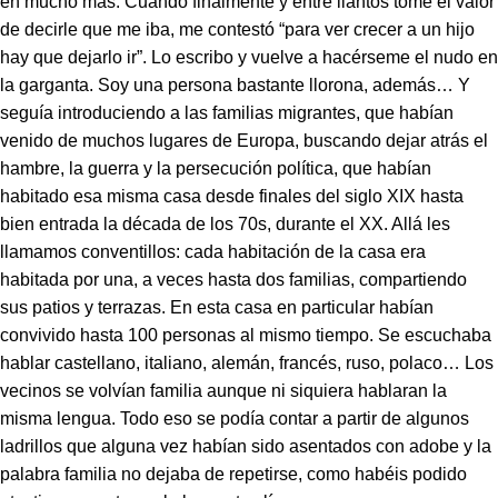
en mucho más. Cuando finalmente y entre llantos tomé el valor
de decirle que me iba, me contestó “para ver crecer a un hijo
hay que dejarlo ir”. Lo escribo y vuelve a hacérseme el nudo en
la garganta. Soy una persona bastante llorona, además… Y
seguía introduciendo a las familias migrantes, que habían
venido de muchos lugares de Europa, buscando dejar atrás el
hambre, la guerra y la persecución política, que habían
habitado esa misma casa desde finales del siglo XIX hasta
bien entrada la década de los 70s, durante el XX. Allá les
llamamos conventillos: cada habitación de la casa era
habitada por una, a veces hasta dos familias, compartiendo
sus patios y terrazas. En esta casa en particular habían
convivido hasta 100 personas al mismo tiempo. Se escuchaba
hablar castellano, italiano, alemán, francés, ruso, polaco… Los
vecinos se volvían familia aunque ni siquiera hablaran la
misma lengua. Todo eso se podía contar a partir de algunos
ladrillos que alguna vez habían sido asentados con adobe y la
palabra familia no dejaba de repetirse, como habéis podido