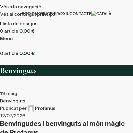
Vés a la navegació
Vés al contingut principal
BOTIGA
L’ORIGEN
L’ARXIU
CONTACTE
Llista de desitjos
0
article
0,00
€
Menú
0
article
0,00
€
Benvinguts
19
maig
Benvinguts
Publicat per
Profanus
12/07/2026
Benvingudes i benvinguts al món màgic
de Profanus