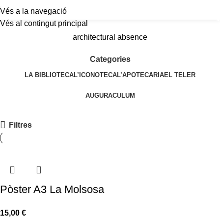
Vés a la navegació
a
Vés al contingut principal
architectural absence
Categories
LA BIBLIOTECA
L’ICONOTECA
L’APOTECARIA
EL TELER
AUGURACULUM
Filtres
Pòster A3 La Molsosa
15,00
€