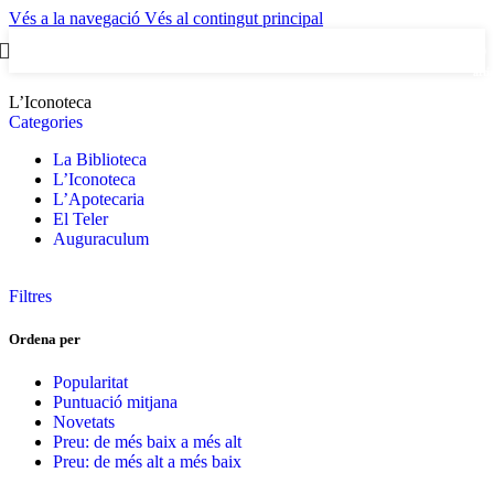
¡Enviament gratuït en compres superiors a 50 €!
Vés a la navegació
Vés al contingut principal
¡Enviament gratuït en compres superiors a 50 €!
0
artic
L’Iconoteca
Categories
La Biblioteca
L’Iconoteca
L’Apotecaria
El Teler
Auguraculum
Filtres
Ordena per
Popularitat
Puntuació mitjana
Novetats
Preu: de més baix a més alt
Preu: de més alt a més baix