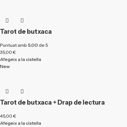
Tarot de butxaca
Puntuat amb
5.00
de 5
35,00
€
Afegeix a la cistella
New
Tarot de butxaca + Drap de lectura
45,00
€
Afegeix a la cistella