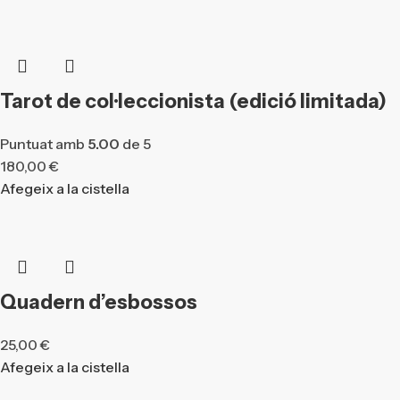
Tarot de col·leccionista (edició limitada)
Puntuat amb
5.00
de 5
180,00
€
Afegeix a la cistella
Quadern d’esbossos
25,00
€
Afegeix a la cistella