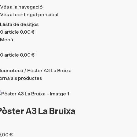
Vés a la navegació
Vés al contingut principal
Llista de desitjos
0
article
0,00
€
Menú
0
article
0,00
€
’Iconoteca
Pòster A3 La Bruixa
orna als productes
Pòster A3 La Bruixa
5,00
€