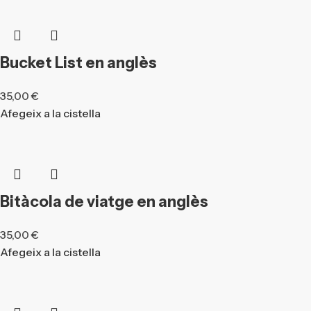
Bucket List en anglès
35,00
€
Afegeix a la cistella
Bitàcola de viatge en anglès
35,00
€
Afegeix a la cistella