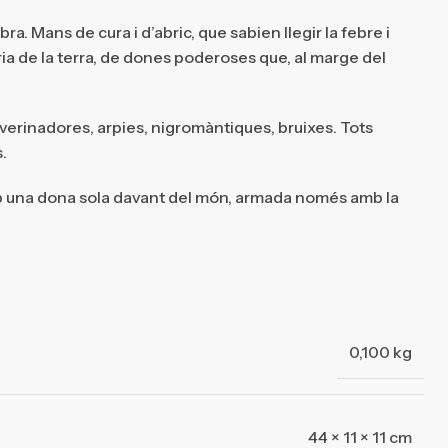
bra. Mans de cura i d’abric, que sabien llegir la febre i
ria de la terra, de dones poderoses que, al marge del
erinadores, arpies, nigromàntiques, bruixes. Tots
.
amb una dona sola davant del món, armada només amb la
0,100 kg
44 × 11 × 11 cm