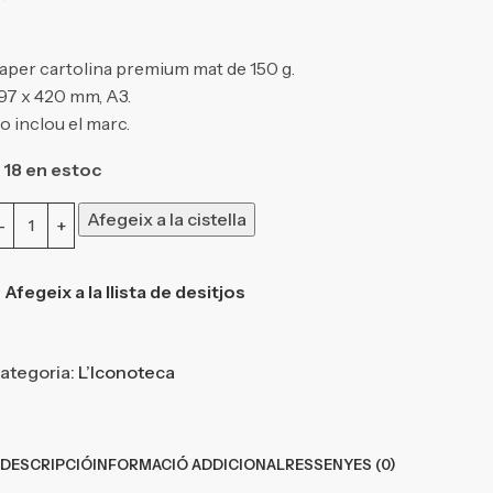
aper cartolina premium mat de 150 g.
97 x 420 mm, A3.
o inclou el marc.
18 en estoc
Afegeix a la cistella
Afegeix a la llista de desitjos
ategoria:
L’Iconoteca
DESCRIPCIÓ
INFORMACIÓ ADDICIONAL
RESSENYES (0)