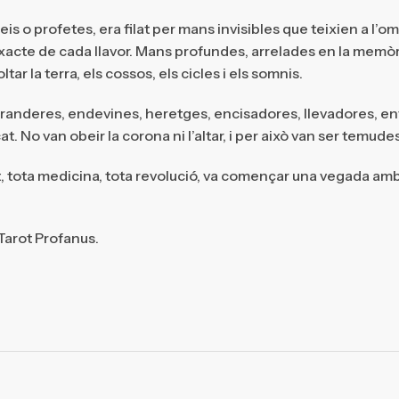
eis o profetes, era filat per mans invisibles que teixien a l’om
s exacte de cada llavor. Mans profundes, arrelades en la memò
ar la terra, els cossos, els cicles i els somnis.
randeres, endevines, heretges, encisadores, llevadores, env
 No van obeir la corona ni l’altar, i per això van ser temudes
rt, tota medicina, tota revolució, va començar una vegada 
 Tarot Profanus.