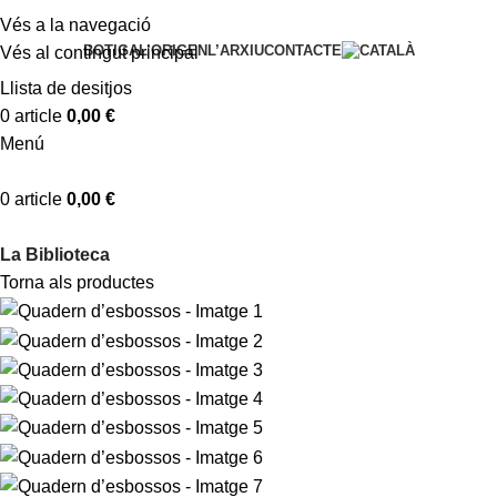
Vés a la navegació
BOTIGA
L’ORIGEN
L’ARXIU
CONTACTE
Vés al contingut principal
Llista de desitjos
0
article
0,00
€
Menú
0
article
0,00
€
La Biblioteca
Torna als productes