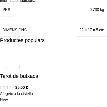
Informació addicional
PES
0,730 kg
DIMENSIONS
22 × 17 × 5 cm
Productes populars
Tarot de butxaca
35,00
€
Afegeix a la cistella
New