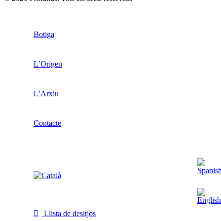
Botiga
L’Origen
L’Arxiu
Contacte
Llista de desitjos