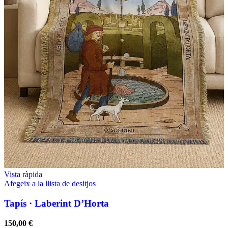
Vista ràpida
Afegeix a la llista de desitjos
Tapís · Laberint D’Horta
150,00
€