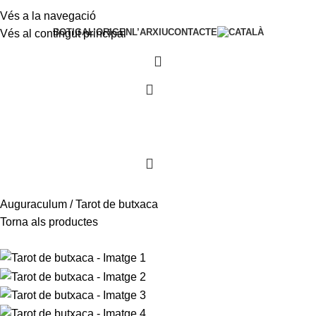
Vés a la navegació
BOTIGA
L’ORIGEN
L’ARXIU
CONTACTE
Vés al contingut principal
0
0
Auguraculum
Tarot de butxaca
Torna als productes