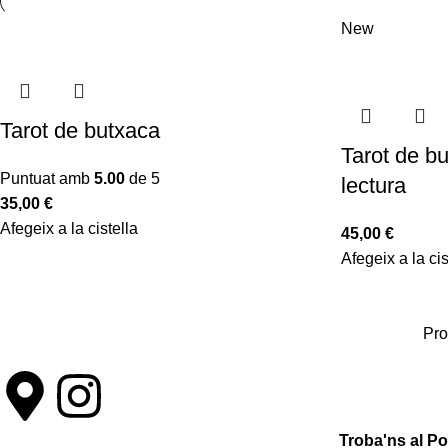
New
Tarot de butxaca
Tarot de b
Puntuat amb
5.00
de 5
lectura
35,00
€
Afegeix a la cistella
45,00
€
Afegeix a la cis
Pro
Troba'ns al P