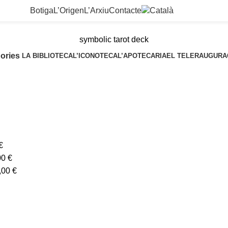
Botiga
L’Origen
L’Arxiu
Contacte
symbolic tarot deck
ories
LA BIBLIOTECA
L’ICONOTECA
L’APOTECARIA
EL TELER
AUGURA
€
00
€
,00
€