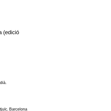
a (edició
dià.
tjuïc. Barcelona