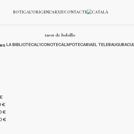
BOTIGA
L’ORIGEN
L’ARXIU
CONTACTE
tarot de bolsillo
ies
LA BIBLIOTECA
L’ICONOTECA
L’APOTECARIA
EL TELER
AUGURACU
€
0
€
0
€
0
€