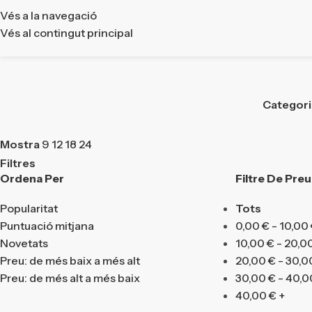
Vés a la navegació
Vés al contingut principal
Categor
Mostra
9
12
18
24
Filtres
Ordena Per
Filtre De Preu
Popularitat
Tots
Puntuació mitjana
0,00
€
-
10,00
Novetats
10,00
€
-
20,0
Preu: de més baix a més alt
20,00
€
-
30,0
Preu: de més alt a més baix
30,00
€
-
40,0
40,00
€
+