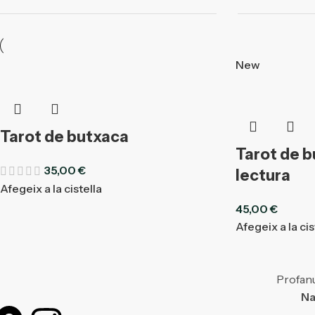
New
Tarot de butxaca
Tarot de b
35,00
€
lectura
Afegeix a la cistella
45,00
€
Afegeix a la cis
Profanu
Na