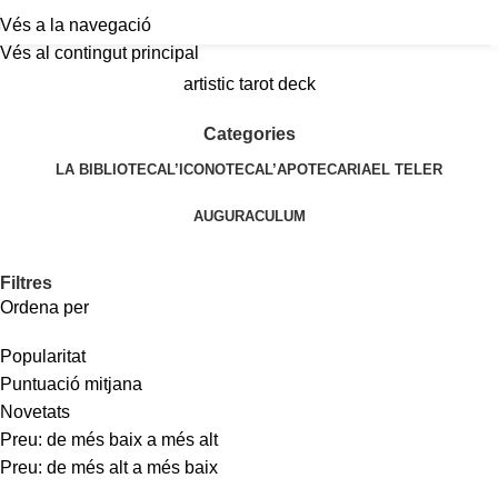
Vés a la navegació
a
Vés al contingut principal
artistic tarot deck
Categories
LA BIBLIOTECA
L’ICONOTECA
L’APOTECARIA
EL TELER
AUGURACULUM
Filtres
Ordena per
Popularitat
Puntuació mitjana
Novetats
Preu: de més baix a més alt
Preu: de més alt a més baix