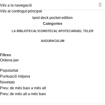
Vés a la navegació
Vés al contingut principal
tarot deck pocket edition
Categories
LA BIBLIOTECA
L’ICONOTECA
L’APOTECARIA
EL TELER
AUGURACULUM
Filtres
Ordena per
Popularitat
Puntuació mitjana
Novetats
Preu: de més baix a més alt
Preu: de més alt a més baix