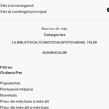
Vés a la navegació
Vés al contingut principal
a
bitacora de viaje
Categories
LA BIBLIOTECA
L’ICONOTECA
L’APOTECARIA
EL TELER
AUGURACULUM
Filtres
Ordena Per
Popularitat
Puntuació mitjana
Novetats
Preu: de més baix a més alt
Preu: de més alt a més baix