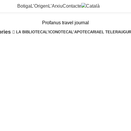
Botiga
L’Origen
L’Arxiu
Contacte
Profanus travel journal
ories
LA BIBLIOTECA
L’ICONOTECA
L’APOTECARIA
EL TELER
AUGU