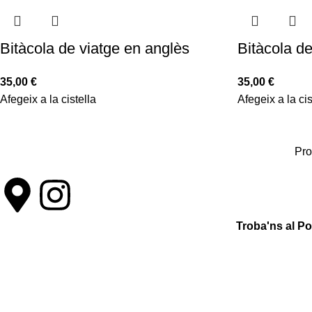
Bitàcola de viatge en anglès
Bitàcola de
35,00
€
35,00
€
Afegeix a la cistella
Afegeix a la cis
Pro
Troba'ns al P