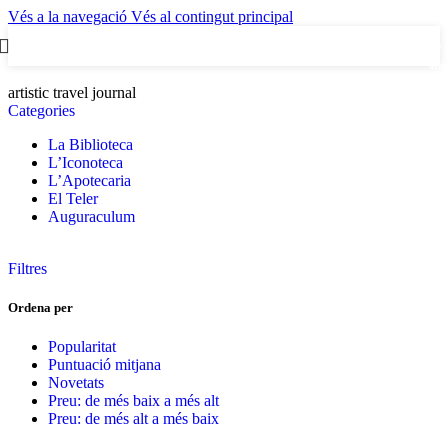
Vés a la navegació
Vés al contingut principal
0
artic
artistic travel journal
Categories
La Biblioteca
L’Iconoteca
L’Apotecaria
El Teler
Auguraculum
Filtres
Ordena per
Popularitat
Puntuació mitjana
Novetats
Preu: de més baix a més alt
Preu: de més alt a més baix