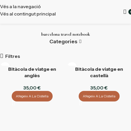
¡Enviament gratuït en compres superiors a 50 €!
Vés a la navegació
¡Enviament gratuït en compres superiors a 50 €!
Vés al contingut principal
barcelona travel notebook
Categories
Filtres
Bitàcola de viatge en
Bitàcola de viatge en
anglès
castellà
35,00
€
35,00
€
Afegeix A La Cistella
Afegeix A La Cistella