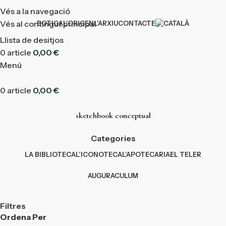
Vés a la navegació
Vés al contingut principal
BOTIGA
L’ORIGEN
L’ARXIU
CONTACTE
Llista de desitjos
0
article
0,00
€
Menú
0
article
0,00
€
sketchbook conceptual
Categories
LA BIBLIOTECA
L’ICONOTECA
L’APOTECARIA
EL TELER
AUGURACULUM
Filtres
Ordena Per