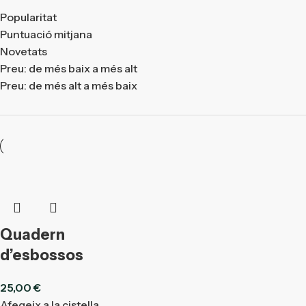
Popularitat
Puntuació mitjana
Novetats
Preu: de més baix a més alt
Preu: de més alt a més baix
Quadern
d’esbossos
25,00
€
Afegeix a la cistella