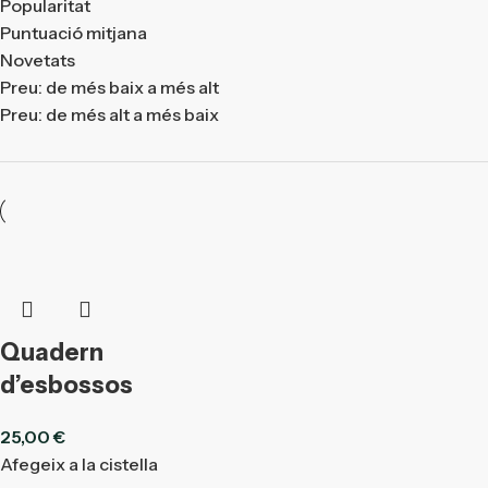
Popularitat
Puntuació mitjana
Novetats
Preu: de més baix a més alt
Preu: de més alt a més baix
Quadern
d’esbossos
25,00
€
Afegeix a la cistella