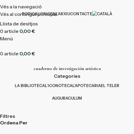
Vés a la navegació
Vés al contingut principal
BOTIGA
L’ORIGEN
L’ARXIU
CONTACTE
Llista de desitjos
0
article
0,00
€
Menú
0
article
0,00
€
cuaderno de investigación artística
Categories
LA BIBLIOTECA
L’ICONOTECA
L’APOTECARIA
EL TELER
AUGURACULUM
Filtres
Ordena Per