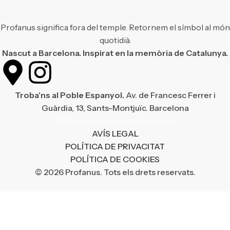
Profanus significa fora del temple. Retornem el símbol al món
quotidià.
Nascut a Barcelona. Inspirat en la memòria de Catalunya.
Troba'ns al Poble Espanyol.
Av. de Francesc Ferrer i
Guàrdia, 13, Sants-Montjuïc. Barcelona
Política de desistiment i canvis
AVÍS LEGAL
POLÍTICA DE PRIVACITAT
POLÍTICA DE COOKIES
© 2026 Profanus. Tots els drets reservats.
¡Enviament gratuït en compres superiors a 50 €!