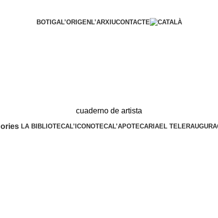
BOTIGA
L’ORIGEN
L’ARXIU
CONTACTE
cuaderno de artista
ories
LA BIBLIOTECA
L’ICONOTECA
L’APOTECARIA
EL TELER
AUGURA