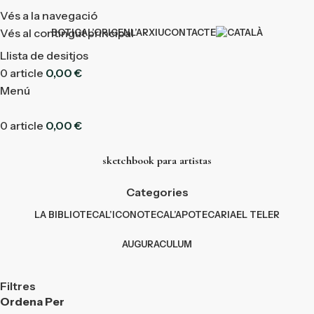
Vés a la navegació
Vés al contingut principal
BOTIGA
L’ORIGEN
L’ARXIU
CONTACTE
Llista de desitjos
0
article
0,00
€
Menú
0
article
0,00
€
sketchbook para artistas
Categories
LA BIBLIOTECA
L’ICONOTECA
L’APOTECARIA
EL TELER
AUGURACULUM
Filtres
Ordena Per