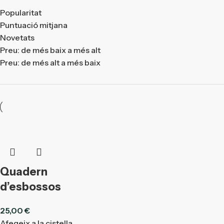
Popularitat
Puntuació mitjana
Novetats
Preu: de més baix a més alt
Preu: de més alt a més baix
Quadern
d’esbossos
25,00
€
Afegeix a la cistella