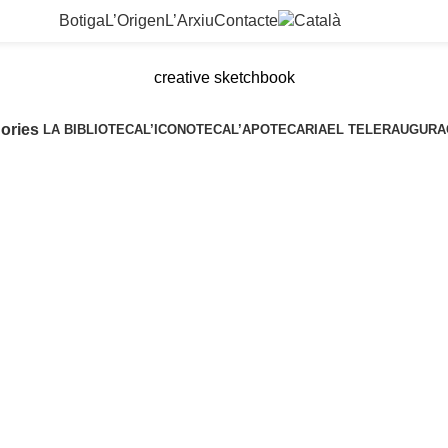
Botiga
L’Origen
L’Arxiu
Contacte
creative sketchbook
ories
LA BIBLIOTECA
L’ICONOTECA
L’APOTECARIA
EL TELER
AUGURA