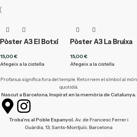
Pòster A3 El Botxí
Pòster A3 La Bruixa
15,00
€
15,00
€
Afegeix a la cistella
Afegeix a la cistella
Profanus significa fora del temple. Retornem el símbol al món
quotidià.
Nascut a Barcelona. Inspirat en la memòria de Catalunya.
Troba'ns al Poble Espanyol.
Av. de Francesc Ferrer i
Guàrdia, 13, Sants-Montjuïc. Barcelona
Política de desistiment i canvis