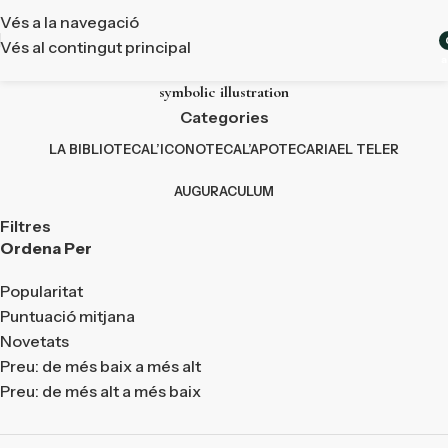
Vés a la navegació
Vés al contingut principal
a
symbolic illustration
Categories
LA BIBLIOTECA
L’ICONOTECA
L’APOTECARIA
EL TELER
AUGURACULUM
Filtres
Ordena Per
Popularitat
Puntuació mitjana
Novetats
Preu: de més baix a més alt
Preu: de més alt a més baix