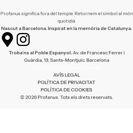
Profanus significa fora del temple. Retornem el símbol al món
quotidià.
Nascut a Barcelona. Inspirat en la memòria de Catalunya.
Troba'ns al Poble Espanyol.
Av. de Francesc Ferrer i
Guàrdia, 13, Sants-Montjuïc. Barcelona
Política de desistiment i canvis
AVÍS LEGAL
POLÍTICA DE PRIVACITAT
POLÍTICA DE COOKIES
© 2026 Profanus. Tots els drets reservats.
¡Enviament gratuït en compres superiors a 50 €!