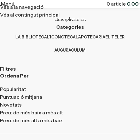
Menú
0
article
0,00
Vés a la navegació
Vés al contingut principal
atmospheric art
Categories
LA BIBLIOTECA
L’ICONOTECA
L’APOTECARIA
EL TELER
AUGURACULUM
Filtres
Ordena Per
Popularitat
Puntuació mitjana
Novetats
Preu: de més baix a més alt
Preu: de més alt a més baix