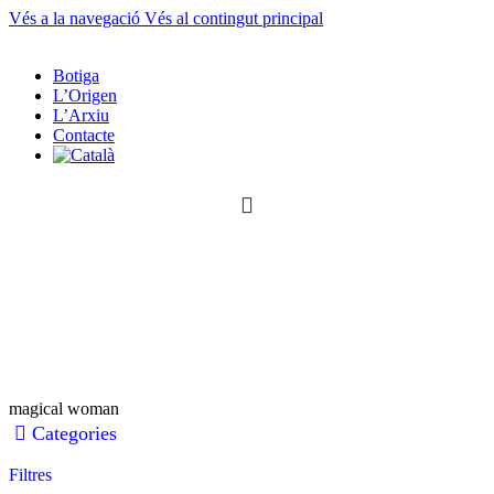
Vés a la navegació
Vés al contingut principal
Botiga
L’Origen
L’Arxiu
Contacte
0
article
0
article
magical woman
Categories
Filtres