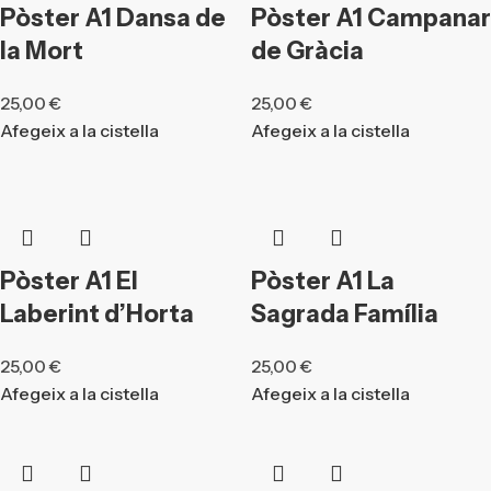
Pòster A1 Dansa de
Pòster A1 Campanar
la Mort
de Gràcia
25,00
€
25,00
€
Afegeix a la cistella
Afegeix a la cistella
Pòster A1 El
Pòster A1 La
Laberint d’Horta
Sagrada Família
25,00
€
25,00
€
Afegeix a la cistella
Afegeix a la cistella