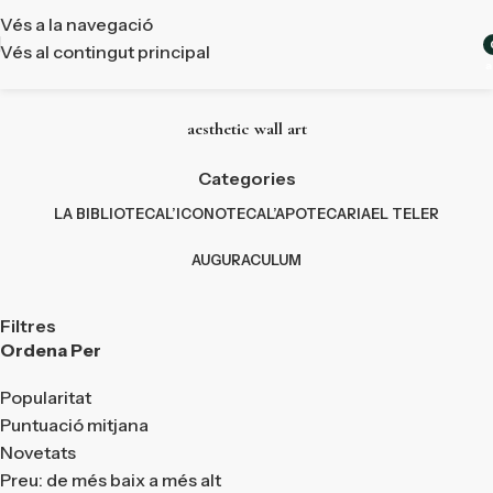
Vés a la navegació
Vés al contingut principal
a
aesthetic wall art
Categories
LA BIBLIOTECA
L’ICONOTECA
L’APOTECARIA
EL TELER
AUGURACULUM
Filtres
Ordena Per
Popularitat
Puntuació mitjana
Novetats
Preu: de més baix a més alt