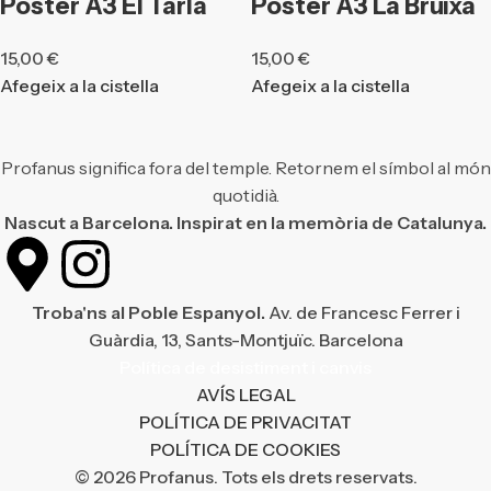
Pòster A3 El Tarlà
Pòster A3 La Bruixa
15,00
€
15,00
€
Afegeix a la cistella
Afegeix a la cistella
Profanus significa fora del temple. Retornem el símbol al món
quotidià.
Nascut a Barcelona. Inspirat en la memòria de Catalunya.
Troba'ns al Poble Espanyol.
Av. de Francesc Ferrer i
Guàrdia, 13, Sants-Montjuïc. Barcelona
Política de desistiment i canvis
AVÍS LEGAL
POLÍTICA DE PRIVACITAT
POLÍTICA DE COOKIES
© 2026 Profanus. Tots els drets reservats.