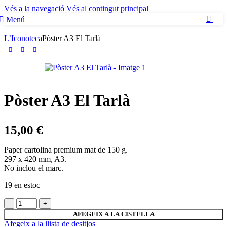
Vés a la navegació
Vés al contingut principal
Menú
0
L’Iconoteca
Pòster A3 El Tarlà
Pòster A3 El Tarlà
15,00
€
Paper cartolina premium mat de 150 g.
297 x 420 mm, A3.
No inclou el marc.
19 en estoc
AFEGEIX A LA CISTELLA
Afegeix a la llista de desitjos