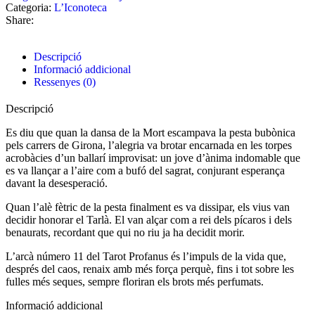
Categoria:
L’Iconoteca
Share:
Descripció
Informació addicional
Ressenyes (0)
Descripció
Es diu que quan la dansa de la Mort escampava la pesta bubònica
pels carrers de Girona, l’alegria va brotar encarnada en les torpes
acrobàcies d’un ballarí improvisat: un jove d’ànima indomable que
es va llançar a l’aire com a bufó del sagrat, conjurant esperança
davant la desesperació.
Quan l’alè fètric de la pesta finalment es va dissipar, els vius van
decidir honorar el Tarlà. El van alçar com a rei dels pícaros i dels
benaurats, recordant que qui no riu ja ha decidit morir.
L’arcà número 11 del Tarot Profanus és l’impuls de la vida que,
després del caos, renaix amb més força perquè, fins i tot sobre les
fulles més seques, sempre floriran els brots més perfumats.
Informació addicional