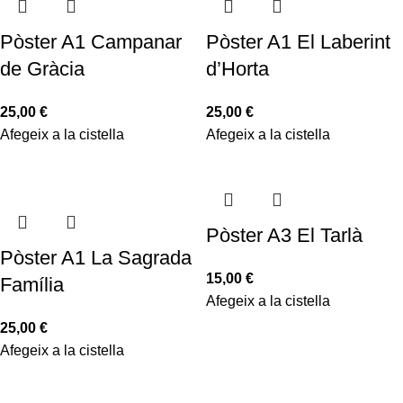
Pòster A1 Campanar
Pòster A1 El Laberint
de Gràcia
d’Horta
25,00
€
25,00
€
Afegeix a la cistella
Afegeix a la cistella
Pòster A3 El Tarlà
Pòster A1 La Sagrada
15,00
€
Família
Afegeix a la cistella
25,00
€
Afegeix a la cistella