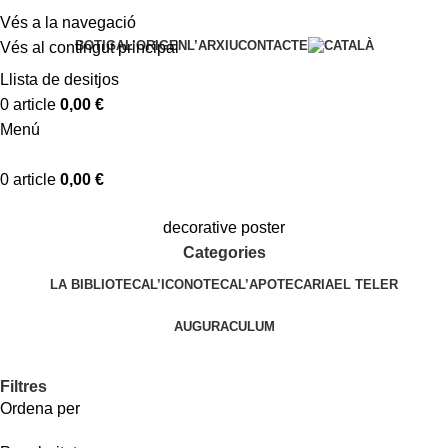
Vés a la navegació
BOTIGA
L’ORIGEN
L’ARXIU
CONTACTE
Vés al contingut principal
Llista de desitjos
0
article
0,00
€
Menú
0
article
0,00
€
decorative poster
Categories
LA BIBLIOTECA
L’ICONOTECA
L’APOTECARIA
EL TELER
AUGURACULUM
Filtres
Ordena per