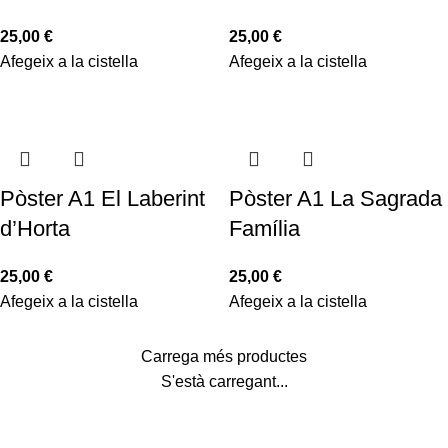
25,00
€
25,00
€
Afegeix a la cistella
Afegeix a la cistella
Pòster A1 El Laberint
Pòster A1 La Sagrada
d’Horta
Família
25,00
€
25,00
€
Afegeix a la cistella
Afegeix a la cistella
Carrega més productes
S'està carregant...