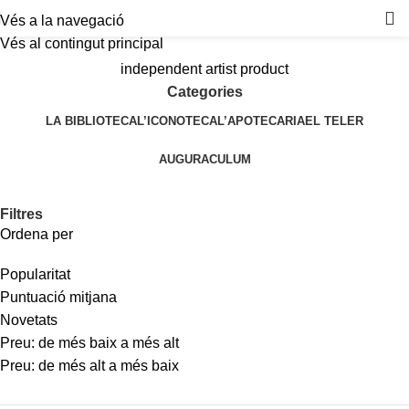
Vés a la navegació
Vés al contingut principal
independent artist product
Categories
LA BIBLIOTECA
L’ICONOTECA
L’APOTECARIA
EL TELER
AUGURACULUM
Filtres
Ordena per
Popularitat
Puntuació mitjana
Novetats
Preu: de més baix a més alt
Preu: de més alt a més baix