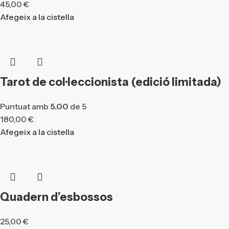
45,00
€
Afegeix a la cistella
Tarot de col·leccionista (edició limitada)
Puntuat amb
5.00
de 5
180,00
€
Afegeix a la cistella
Quadern d’esbossos
25,00
€