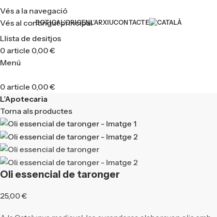
Vés a la navegació
Vés al contingut principal
BOTIGA
L’ORIGEN
L’ARXIU
CONTACTE
Llista de desitjos
0
article
0,00
€
Menú
0
article
0,00
€
L’Apotecaria
Torna als productes
Oli essencial de taronger
25,00
€