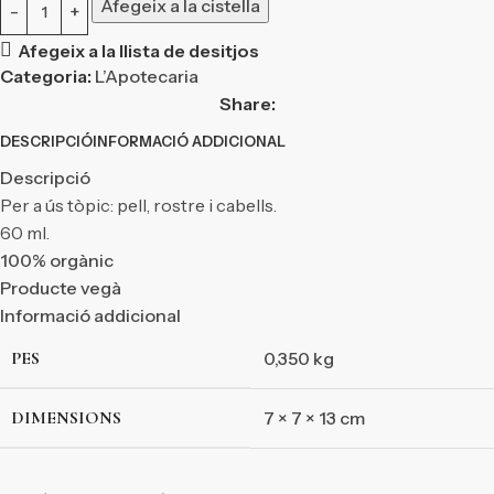
Afegeix a la cistella
Afegeix a la llista de desitjos
Categoria:
L’Apotecaria
Share:
DESCRIPCIÓ
INFORMACIÓ ADDICIONAL
Descripció
Per a ús tòpic: pell, rostre i cabells.
60 ml.
100% orgànic
Producte vegà
Informació addicional
PES
0,350 kg
DIMENSIONS
7 × 7 × 13 cm