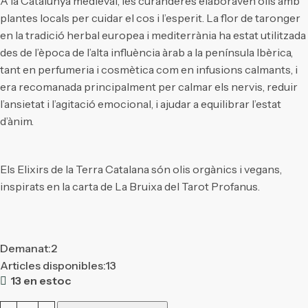
A la Catalunya medieval, les curanderes elaboraven olis amb
plantes locals per cuidar el cos i l’esperit. La flor de taronger
en la tradició herbal europea i mediterrània ha estat utilitzada
des de l’època de l’alta influència àrab a la península Ibèrica,
tant en perfumeria i cosmètica com en infusions calmants, i
era recomanada principalment per calmar els nervis, reduir
l’ansietat i l’agitació emocional, i ajudar a equilibrar l’estat
d’ànim.
Els Elixirs de la Terra Catalana són olis orgànics i vegans,
inspirats en la carta de La Bruixa del Tarot Profanus.
Demanat:
2
Articles disponibles:
13
13 en estoc