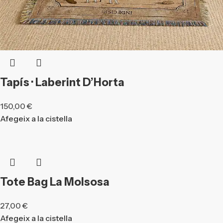
Tapís · Laberint D’Horta
150,00
€
Afegeix a la cistella
Tote Bag La Molsosa
27,00
€
Afegeix a la cistella