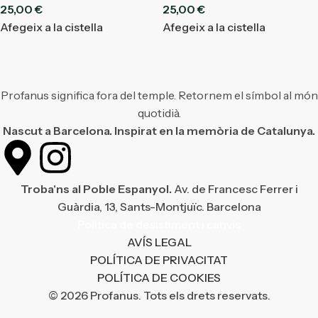
25,00
€
25,00
€
Afegeix a la cistella
Afegeix a la cistella
Profanus significa fora del temple. Retornem el símbol al món
quotidià.
Nascut a Barcelona. Inspirat en la memòria de Catalunya.
Troba'ns al Poble Espanyol.
Av. de Francesc Ferrer i
Guàrdia, 13, Sants-Montjuïc. Barcelona
Política de desistiment i canvis
AVÍS LEGAL
POLÍTICA DE PRIVACITAT
POLÍTICA DE COOKIES
© 2026 Profanus. Tots els drets reservats.