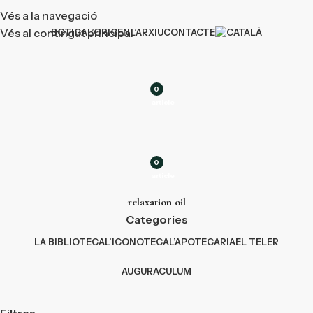
Vés a la navegació
Vés al contingut principal
BOTIGA
L’ORIGEN
L’ARXIU
CONTACTE
0
article
0
article
relaxation oil
Categories
LA BIBLIOTECA
L’ICONOTECA
L’APOTECARIA
EL TELER
AUGURACULUM
Filtres