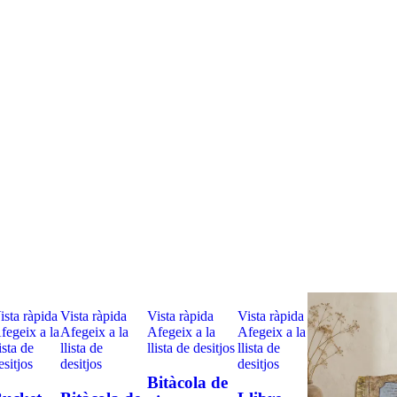
ista ràpida
Vista ràpida
Vista ràpida
Vista ràpida
fegeix a la
Afegeix a la
Afegeix a la
Afegeix a la
lista de
llista de
llista de desitjos
llista de
esitjos
desitjos
desitjos
Bitàcola de