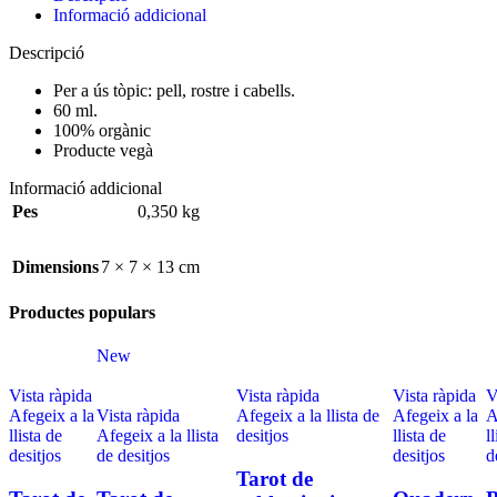
Informació addicional
Descripció
Per a ús tòpic: pell, rostre i cabells.
60 ml.
100% orgànic
Producte vegà
Informació addicional
Pes
0,350 kg
Dimensions
7 × 7 × 13 cm
Productes populars
New
Vista ràpida
Vista ràpida
Vista ràpida
V
Afegeix a la
Vista ràpida
Afegeix a la llista de
Afegeix a la
A
llista de
Afegeix a la llista
desitjos
llista de
l
desitjos
de desitjos
desitjos
d
Tarot de