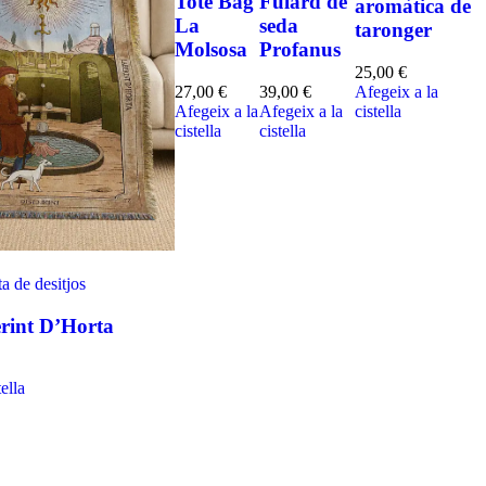
Tote Bag
Fulard de
aromàtica de
La
seda
taronger
Molsosa
Profanus
25,00
€
27,00
€
39,00
€
Afegeix a la
Afegeix a la
Afegeix a la
cistella
cistella
cistella
ta de desitjos
erint D’Horta
ella