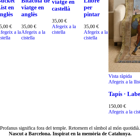
ucket
Bitàcola de
Llibre
viatge en
ist en
viatge en
per
castellà
nglès
anglès
pintar
35,00
€
5,00
€
35,00
€
Afegeix a la
35,00
€
fegeix a la
Afegeix a la
cistella
Afegeix a la
istella
cistella
cistella
Vista ràpida
Afegeix a la llis
Tapís · Lab
150,00
€
Afegeix a la cist
Profanus significa fora del temple. Retornem el símbol al món quotidià.
Nascut a Barcelona. Inspirat en la memòria de Catalunya.