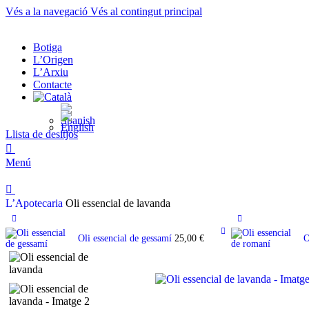
Vés a la navegació
Vés al contingut principal
Botiga
L’Origen
L’Arxiu
Contacte
Llista de desitjos
0
Menú
0
L’Apotecaria
Oli essencial de lavanda
Oli essencial de gessamí
25,00
€
O